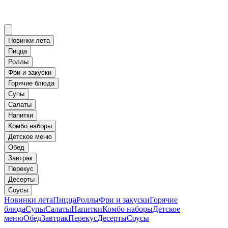
Новинки лета
Пицца
Роллы
Фри и закуски
Горячие блюда
Супы
Салаты
Напитки
Комбо наборы
Детское меню
Обед
Завтрак
Перекус
Десерты
Соусы
Новинки лета
Пицца
Роллы
Фри и закуски
Горячие
блюда
Супы
Салаты
Напитки
Комбо наборы
Детское
меню
Обед
Завтрак
Перекус
Десерты
Соусы