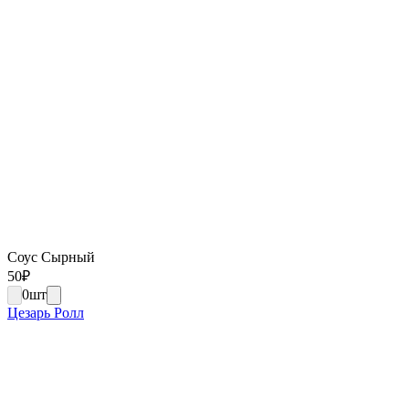
Соус Сырный
50
₽
0
шт
Цезарь Ролл