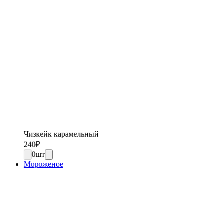
Чизкейк карамельный
240
₽
0
шт
Мороженое