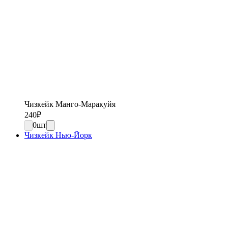
Чизкейк Манго-Маракуйя
240
₽
0
шт
Чизкейк Нью-Йорк