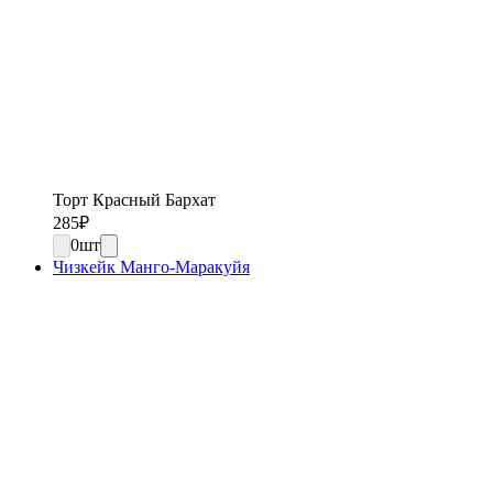
Торт Красный Бархат
285
₽
0
шт
Чизкейк Манго-Маракуйя