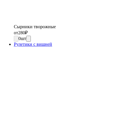
Сырники творожные
от
280
₽
0
шт
Рулетики с вишней