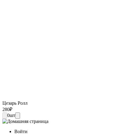
Цезарь Ролл
280
₽
0
шт
Войти