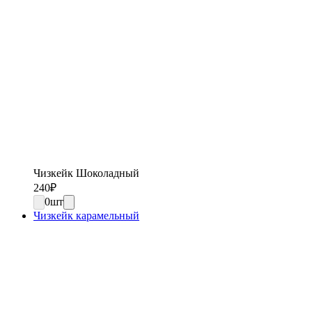
Чизкейк Шоколадный
240
₽
0
шт
Чизкейк карамельный