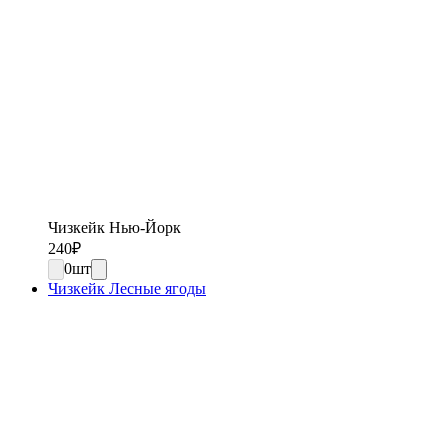
Чизкейк Нью-Йорк
240
₽
0
шт
Чизкейк Лесные ягоды