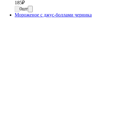
185
₽
0
шт
Мороженое с джус-боллами черника