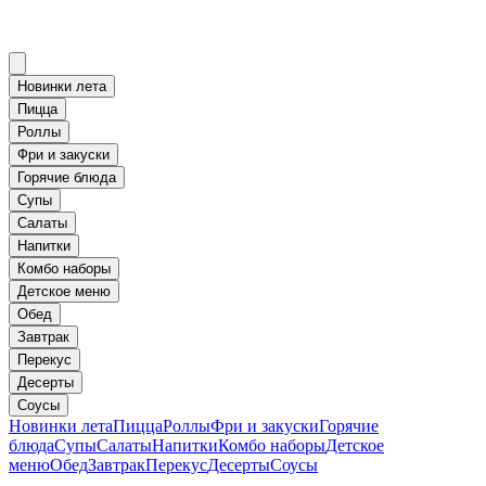
Новинки лета
Пицца
Роллы
Фри и закуски
Горячие блюда
Супы
Салаты
Напитки
Комбо наборы
Детское меню
Обед
Завтрак
Перекус
Десерты
Соусы
Новинки лета
Пицца
Роллы
Фри и закуски
Горячие
блюда
Супы
Салаты
Напитки
Комбо наборы
Детское
меню
Обед
Завтрак
Перекус
Десерты
Соусы