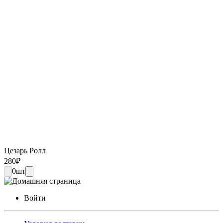
Цезарь Ролл
280
₽
0
шт
Войти