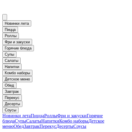
Новинки лета
Пицца
Роллы
Фри и закуски
Горячие блюда
Супы
Салаты
Напитки
Комбо наборы
Детское меню
Обед
Завтрак
Перекус
Десерты
Соусы
Новинки лета
Пицца
Роллы
Фри и закуски
Горячие
блюда
Супы
Салаты
Напитки
Комбо наборы
Детское
меню
Обед
Завтрак
Перекус
Десерты
Соусы