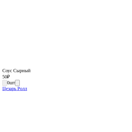
Соус Сырный
50
₽
0
шт
Цезарь Ролл