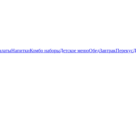
алаты
Напитки
Комбо наборы
Детское меню
Обед
Завтрак
Перекус
Д