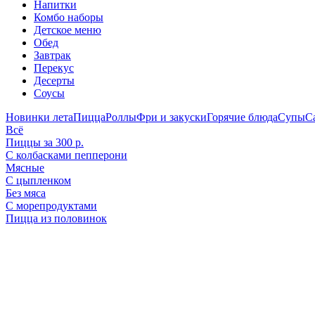
Напитки
Комбо наборы
Детское меню
Обед
Завтрак
Перекус
Десерты
Соусы
Новинки лета
Пицца
Роллы
Фри и закуски
Горячие блюда
Супы
С
Всё
Пиццы за 300 р.
С колбасками пепперони
Мясные
С цыпленком
Без мяса
С морепродуктами
Пицца из половинок