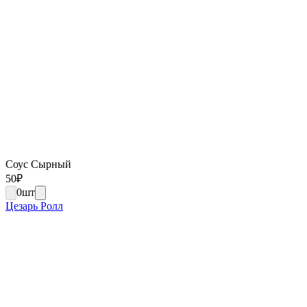
Соус Сырный
50
₽
0
шт
Цезарь Ролл