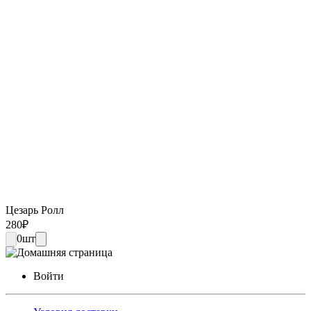
Цезарь Ролл
280
₽
0
шт
Войти