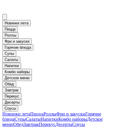
Новинки лета
Пицца
Роллы
Фри и закуски
Горячие блюда
Супы
Салаты
Напитки
Комбо наборы
Детское меню
Обед
Завтрак
Перекус
Десерты
Соусы
Новинки лета
Пицца
Роллы
Фри и закуски
Горячие
блюда
Супы
Салаты
Напитки
Комбо наборы
Детское
меню
Обед
Завтрак
Перекус
Десерты
Соусы