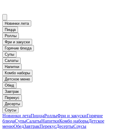
Новинки лета
Пицца
Роллы
Фри и закуски
Горячие блюда
Супы
Салаты
Напитки
Комбо наборы
Детское меню
Обед
Завтрак
Перекус
Десерты
Соусы
Новинки лета
Пицца
Роллы
Фри и закуски
Горячие
блюда
Супы
Салаты
Напитки
Комбо наборы
Детское
меню
Обед
Завтрак
Перекус
Десерты
Соусы