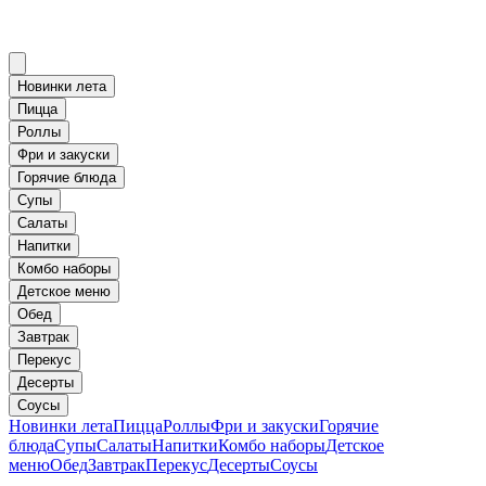
Новинки лета
Пицца
Роллы
Фри и закуски
Горячие блюда
Супы
Салаты
Напитки
Комбо наборы
Детское меню
Обед
Завтрак
Перекус
Десерты
Соусы
Новинки лета
Пицца
Роллы
Фри и закуски
Горячие
блюда
Супы
Салаты
Напитки
Комбо наборы
Детское
меню
Обед
Завтрак
Перекус
Десерты
Соусы