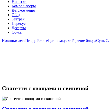
Напитки
Комбо наборы
Детское меню
Обед
Завтрак
Перекус
Десерты
Соусы
Новинки лета
Пицца
Роллы
Фри и закуски
Горячие блюда
Супы
С
Спагетти с овощами и свининой
Спагетти с овощами и свининой