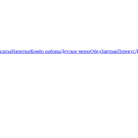
алаты
Напитки
Комбо наборы
Детское меню
Обед
Завтрак
Перекус
Д