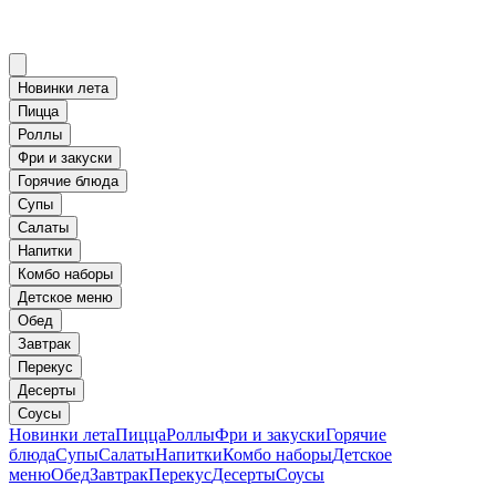
Новинки лета
Пицца
Роллы
Фри и закуски
Горячие блюда
Супы
Салаты
Напитки
Комбо наборы
Детское меню
Обед
Завтрак
Перекус
Десерты
Соусы
Новинки лета
Пицца
Роллы
Фри и закуски
Горячие
блюда
Супы
Салаты
Напитки
Комбо наборы
Детское
меню
Обед
Завтрак
Перекус
Десерты
Соусы