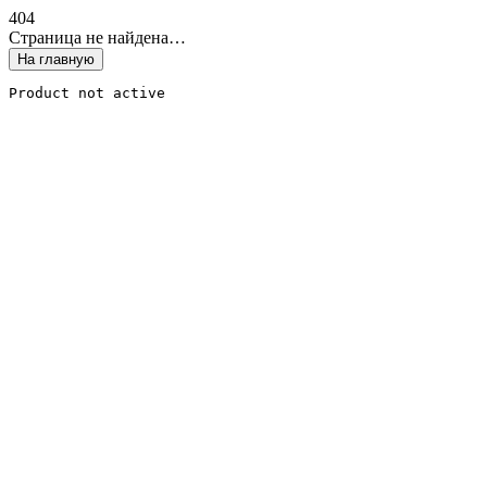
4
0
4
Страница не найдена…
На главную
Product not active