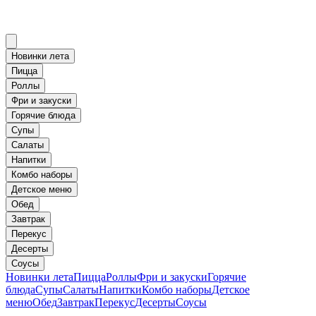
Новинки лета
Пицца
Роллы
Фри и закуски
Горячие блюда
Супы
Салаты
Напитки
Комбо наборы
Детское меню
Обед
Завтрак
Перекус
Десерты
Соусы
Новинки лета
Пицца
Роллы
Фри и закуски
Горячие
блюда
Супы
Салаты
Напитки
Комбо наборы
Детское
меню
Обед
Завтрак
Перекус
Десерты
Соусы