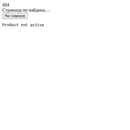
4
0
4
Страница не найдена…
На главную
Product not active