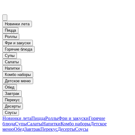
Новинки лета
Пицца
Роллы
Фри и закуски
Горячие блюда
Супы
Салаты
Напитки
Комбо наборы
Детское меню
Обед
Завтрак
Перекус
Десерты
Соусы
Новинки лета
Пицца
Роллы
Фри и закуски
Горячие
блюда
Супы
Салаты
Напитки
Комбо наборы
Детское
меню
Обед
Завтрак
Перекус
Десерты
Соусы