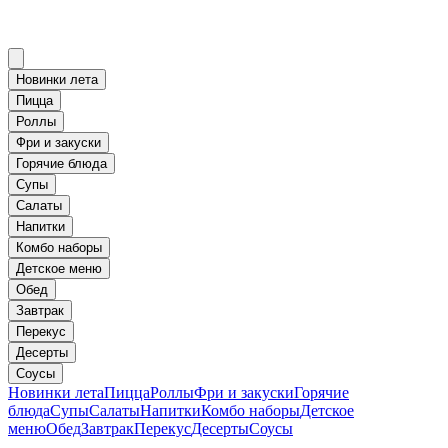
Новинки лета
Пицца
Роллы
Фри и закуски
Горячие блюда
Супы
Салаты
Напитки
Комбо наборы
Детское меню
Обед
Завтрак
Перекус
Десерты
Соусы
Новинки лета
Пицца
Роллы
Фри и закуски
Горячие
блюда
Супы
Салаты
Напитки
Комбо наборы
Детское
меню
Обед
Завтрак
Перекус
Десерты
Соусы