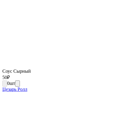
Соус Сырный
50
₽
0
шт
Цезарь Ролл