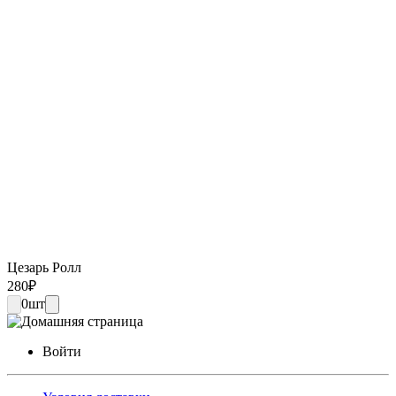
Цезарь Ролл
280
₽
0
шт
Войти