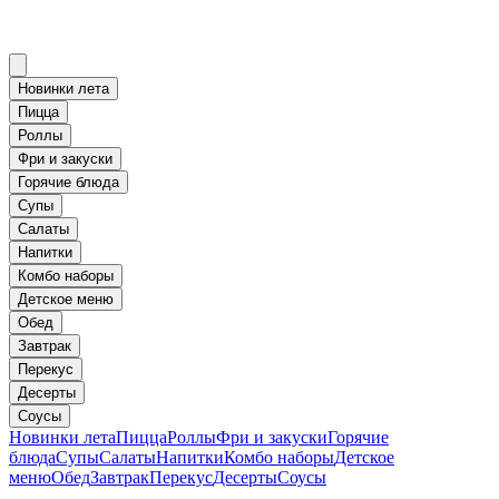
Новинки лета
Пицца
Роллы
Фри и закуски
Горячие блюда
Супы
Салаты
Напитки
Комбо наборы
Детское меню
Обед
Завтрак
Перекус
Десерты
Соусы
Новинки лета
Пицца
Роллы
Фри и закуски
Горячие
блюда
Супы
Салаты
Напитки
Комбо наборы
Детское
меню
Обед
Завтрак
Перекус
Десерты
Соусы