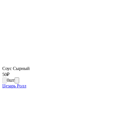
Соус Сырный
50
₽
0
шт
Цезарь Ролл