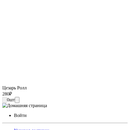
Цезарь Ролл
280
₽
0
шт
Войти