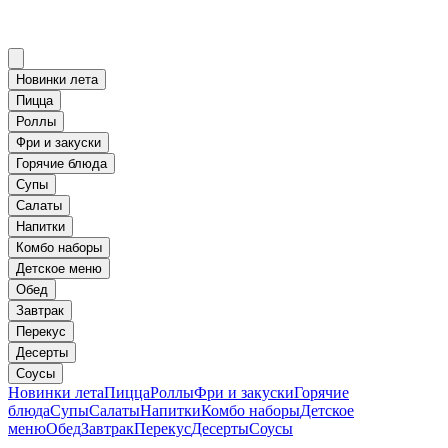
Новинки лета
Пицца
Роллы
Фри и закуски
Горячие блюда
Супы
Салаты
Напитки
Комбо наборы
Детское меню
Обед
Завтрак
Перекус
Десерты
Соусы
Новинки лета
Пицца
Роллы
Фри и закуски
Горячие
блюда
Супы
Салаты
Напитки
Комбо наборы
Детское
меню
Обед
Завтрак
Перекус
Десерты
Соусы