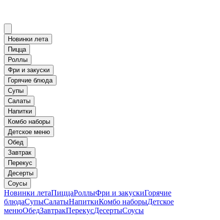
Новинки лета
Пицца
Роллы
Фри и закуски
Горячие блюда
Супы
Салаты
Напитки
Комбо наборы
Детское меню
Обед
Завтрак
Перекус
Десерты
Соусы
Новинки лета
Пицца
Роллы
Фри и закуски
Горячие
блюда
Супы
Салаты
Напитки
Комбо наборы
Детское
меню
Обед
Завтрак
Перекус
Десерты
Соусы