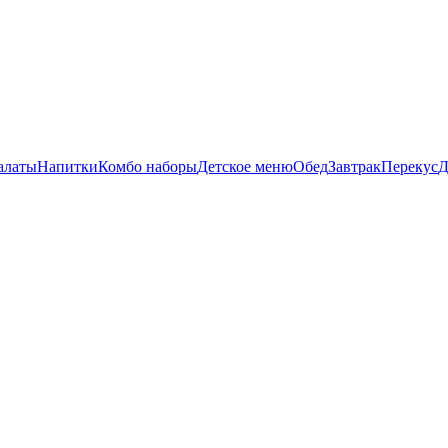
алаты
Напитки
Комбо наборы
Детское меню
Обед
Завтрак
Перекус
Д