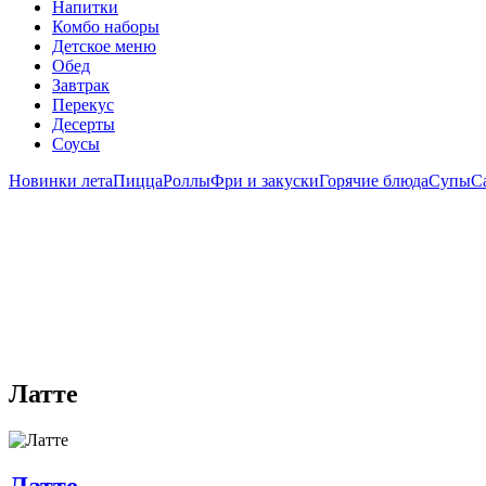
Напитки
Комбо наборы
Детское меню
Обед
Завтрак
Перекус
Десерты
Соусы
Новинки лета
Пицца
Роллы
Фри и закуски
Горячие блюда
Супы
С
Латте
Латте