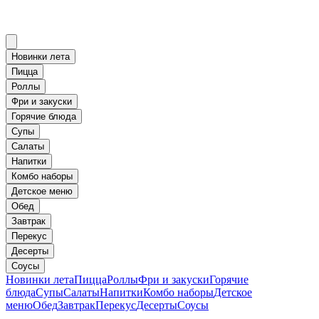
Новинки лета
Пицца
Роллы
Фри и закуски
Горячие блюда
Супы
Салаты
Напитки
Комбо наборы
Детское меню
Обед
Завтрак
Перекус
Десерты
Соусы
Новинки лета
Пицца
Роллы
Фри и закуски
Горячие
блюда
Супы
Салаты
Напитки
Комбо наборы
Детское
меню
Обед
Завтрак
Перекус
Десерты
Соусы