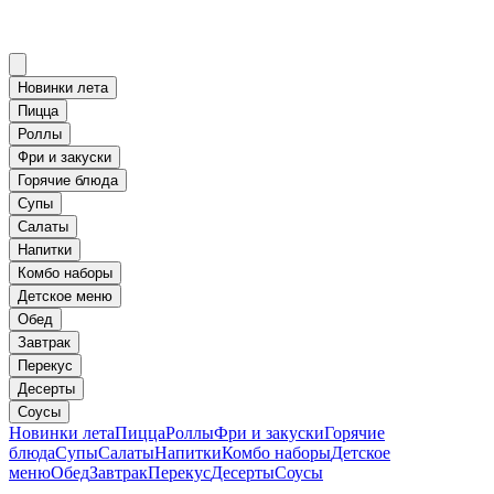
Новинки лета
Пицца
Роллы
Фри и закуски
Горячие блюда
Супы
Салаты
Напитки
Комбо наборы
Детское меню
Обед
Завтрак
Перекус
Десерты
Соусы
Новинки лета
Пицца
Роллы
Фри и закуски
Горячие
блюда
Супы
Салаты
Напитки
Комбо наборы
Детское
меню
Обед
Завтрак
Перекус
Десерты
Соусы