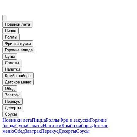
Новинки лета
Пицца
Роллы
Фри и закуски
Горячие блюда
Супы
Салаты
Напитки
Комбо наборы
Детское меню
Обед
Завтрак
Перекус
Десерты
Соусы
Новинки лета
Пицца
Роллы
Фри и закуски
Горячие
блюда
Супы
Салаты
Напитки
Комбо наборы
Детское
меню
Обед
Завтрак
Перекус
Десерты
Соусы