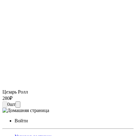
Цезарь Ролл
280
₽
0
шт
Войти