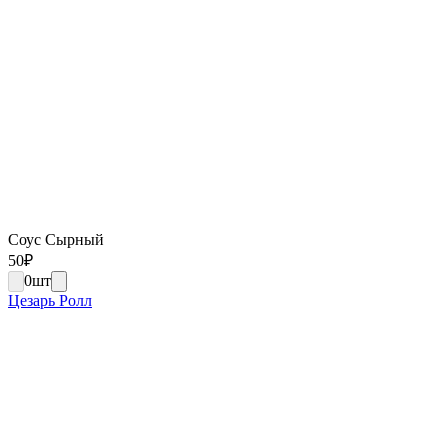
Соус Сырный
50
₽
0
шт
Цезарь Ролл