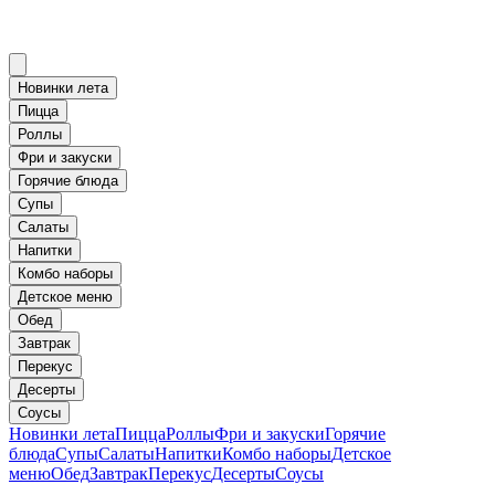
Новинки лета
Пицца
Роллы
Фри и закуски
Горячие блюда
Супы
Салаты
Напитки
Комбо наборы
Детское меню
Обед
Завтрак
Перекус
Десерты
Соусы
Новинки лета
Пицца
Роллы
Фри и закуски
Горячие
блюда
Супы
Салаты
Напитки
Комбо наборы
Детское
меню
Обед
Завтрак
Перекус
Десерты
Соусы