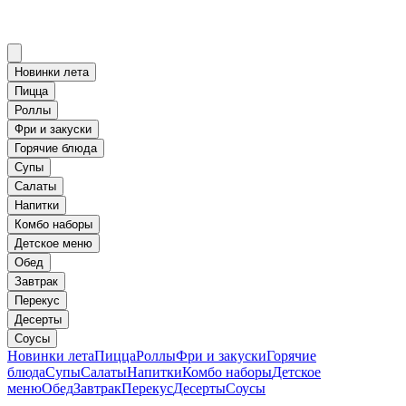
Новинки лета
Пицца
Роллы
Фри и закуски
Горячие блюда
Супы
Салаты
Напитки
Комбо наборы
Детское меню
Обед
Завтрак
Перекус
Десерты
Соусы
Новинки лета
Пицца
Роллы
Фри и закуски
Горячие
блюда
Супы
Салаты
Напитки
Комбо наборы
Детское
меню
Обед
Завтрак
Перекус
Десерты
Соусы