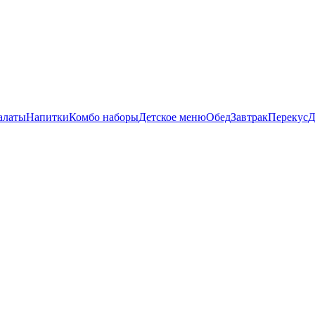
алаты
Напитки
Комбо наборы
Детское меню
Обед
Завтрак
Перекус
Д