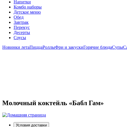
Напитки
Комбо наборы
Детское меню
Обед
Завтрак
Перекус
Десерты
Соусы
Новинки лета
Пицца
Роллы
Фри и закуски
Горячие блюда
Супы
С
Молочный коктейль «Бабл Гам»
Условия доставки