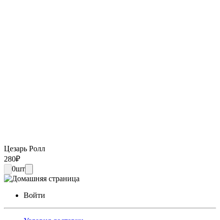
Цезарь Ролл
280
₽
0
шт
Войти