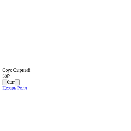
Соус Сырный
50
₽
0
шт
Цезарь Ролл