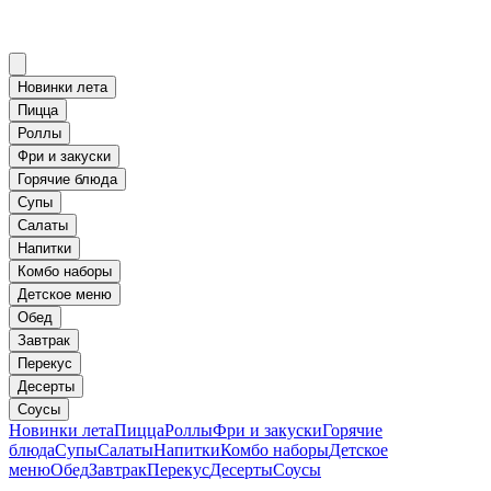
Новинки лета
Пицца
Роллы
Фри и закуски
Горячие блюда
Супы
Салаты
Напитки
Комбо наборы
Детское меню
Обед
Завтрак
Перекус
Десерты
Соусы
Новинки лета
Пицца
Роллы
Фри и закуски
Горячие
блюда
Супы
Салаты
Напитки
Комбо наборы
Детское
меню
Обед
Завтрак
Перекус
Десерты
Соусы