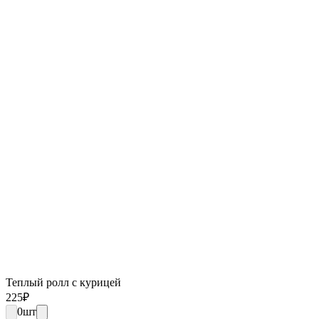
Теплый ролл с курицей
225
₽
0
шт