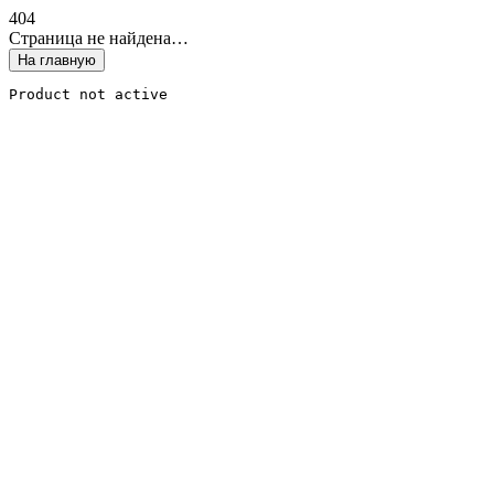
4
0
4
Страница не найдена…
На главную
Product not active