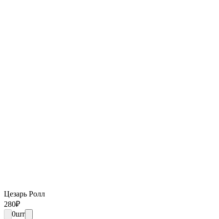
Цезарь Ролл
280
₽
0
шт