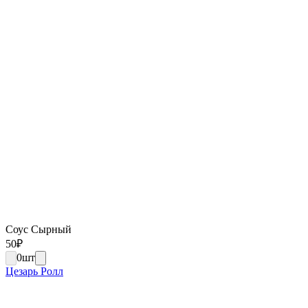
Соус Сырный
50
₽
0
шт
Цезарь Ролл