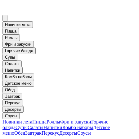
Новинки лета
Пицца
Роллы
Фри и закуски
Горячие блюда
Супы
Салаты
Напитки
Комбо наборы
Детское меню
Обед
Завтрак
Перекус
Десерты
Соусы
Новинки лета
Пицца
Роллы
Фри и закуски
Горячие
блюда
Супы
Салаты
Напитки
Комбо наборы
Детское
меню
Обед
Завтрак
Перекус
Десерты
Соусы